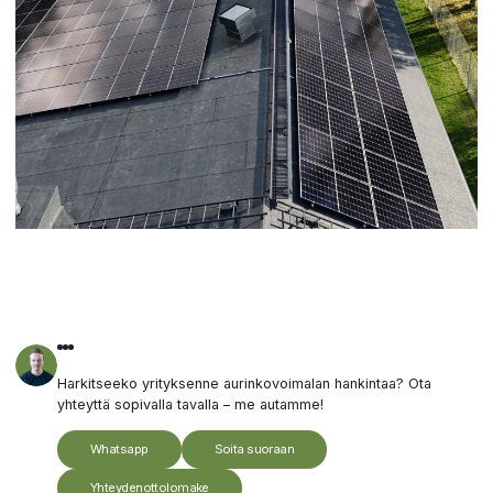
Harkitseeko yrityksenne aurinkovoimalan hankintaa? Ota
yhteyttä sopivalla tavalla – me autamme!
Whatsapp
Soita suoraan
Yhteydenottolomake