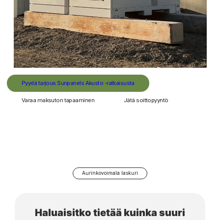
Pyydä tarjous Sunpanels Akusto -ratkaisusta
Varaa maksuton tapaaminen
Jätä soittopyyntö
Aurinkovoimala laskuri
Haluaisitko tietää kuinka suuri