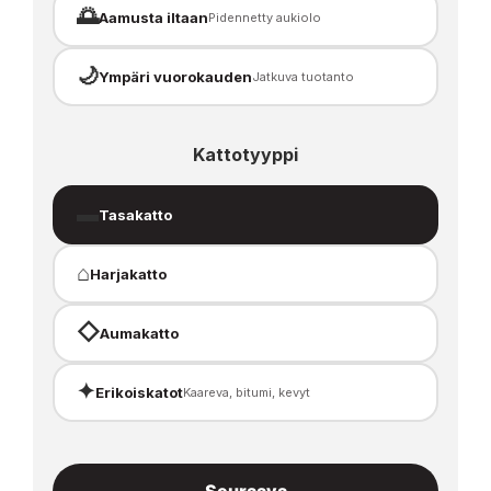
🌅
Aamusta iltaan
Pidennetty aukiolo
🌙
Ympäri vuorokauden
Jatkuva tuotanto
Kattotyyppi
▬
Tasakatto
⌂
Harjakatto
◇
Aumakatto
✦
Erikoiskatot
Kaareva, bitumi, kevyt
Seuraava