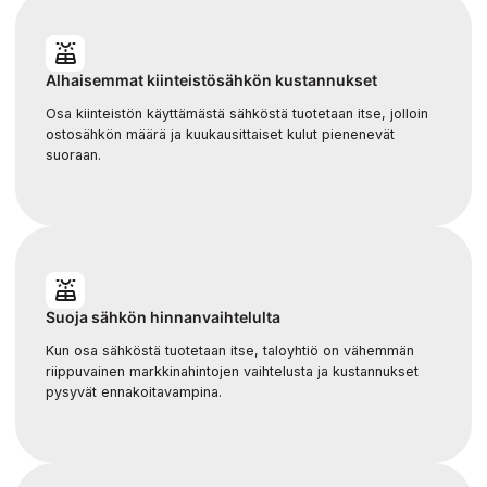
05/2026
Trustmary
Reviews
Trustmary
Revi
05/2026
05/2026
Alhaisemmat kiinteistösähkön kustannukset
Page
Page
Osa kiinteistön käyttämästä sähköstä tuotetaan itse, jolloin
2
2
ostosähkön määrä ja kuukausittaiset kulut pienenevät
of
of
suoraan.
3
3
Suoja sähkön hinnanvaihtelulta
Kun osa sähköstä tuotetaan itse, taloyhtiö on vähemmän
riippuvainen markkinahintojen vaihtelusta ja kustannukset
pysyvät ennakoitavampina.