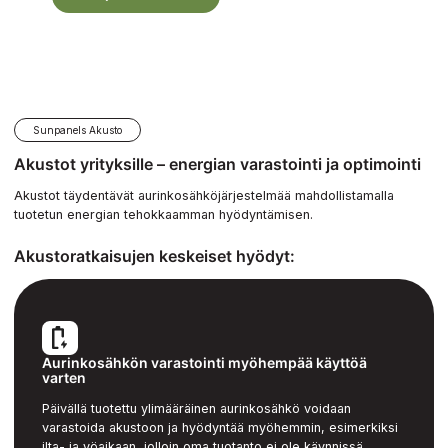
Sunpanels Akusto
Akustot yrityksille – energian varastointi ja optimointi
Akustot täydentävät aurinkosähköjärjestelmää mahdollistamalla
tuotetun energian tehokkaamman hyödyntämisen.
Akustoratkaisujen keskeiset hyödyt:
Aurinkosähkön varastointi myöhempää käyttöä
varten
Päivällä tuotettu ylimääräinen aurinkosähkö voidaan
varastoida akustoon ja hyödyntää myöhemmin, esimerkiksi
ilta- ja yöaikaan, jolloin oma tuotanto ei ole käynnissä.