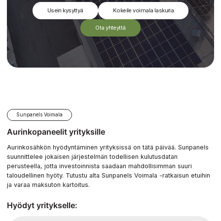
Usein kysyttyä
Kokeile voimala laskuria
Ota yhteyttä
Lähetä
Lähetä
Sunpanels Voimala
Aurinkopaneelit yrityksille
Pauli Väisänen
Pauli Väis
Aurinkosähkön hyödyntäminen yrityksissä on tätä päivää. Sunpanels
Oulu
Oulu
suunnittelee jokaisen järjestelmän todellisen kulutusdatan
perusteella, jotta investoinnista saadaan mahdollisimman suuri
Peksi
Tuli nopsaan hyvä tarjous ja paketin räätälöi
Tuli nopsaan hyvä t
Oulu
taloudellinen hyöty. Tutustu alta Sunpanels Voimala -ratkaisun etuihin
onnistui hyvin. Myyjä osasi selittää yksityis
onnistui hyvin. Myy
ja varaa maksuton kartoitus.
tiesi sanoa mm. PILP-kytkennöistä. Työ ja
tiesi sanoa mm. PI
ntaa.
Asiakaslähtöistä toimintaa.
tarvikkeiden tilanteesta infottiin hyvin. Mui
tarvikkeiden tilant
firmoista ei välttämättä edes vastattu tai vas
firmoista ei välttä
Hyödyt yritykselle:
jotain epämääräistä.
jotain epämääräist
s
Trustmary
Reviews