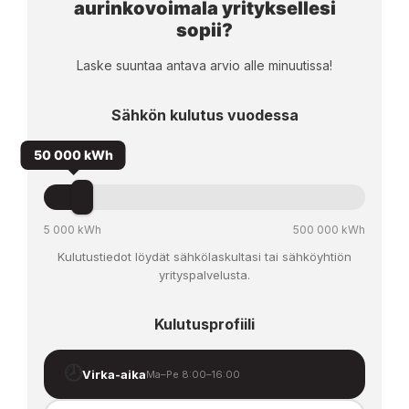
aurinkovoimala yrityksellesi
sopii?
Laske suuntaa antava arvio alle minuutissa!
Sähkön kulutus vuodessa
50 000 kWh
5 000 kWh
500 000 kWh
Kulutustiedot löydät sähkölaskultasi tai sähköyhtiön
yrityspalvelusta.
Kulutusprofiili
🕗
Virka-aika
Ma–Pe 8:00–16:00