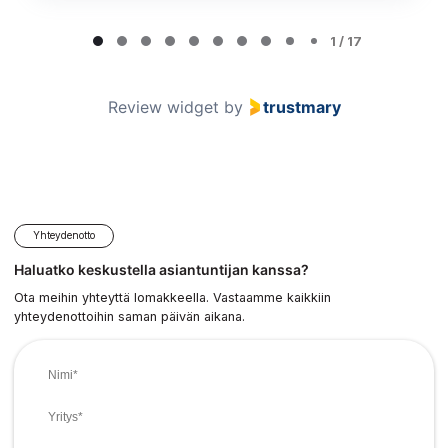
Page
1
1 / 17
of
17
Review widget
by
trustmary
Yhteydenotto
Haluatko keskustella asiantuntijan kanssa?
Ota meihin yhteyttä lomakkeella. Vastaamme kaikkiin
yhteydenottoihin saman päivän aikana.